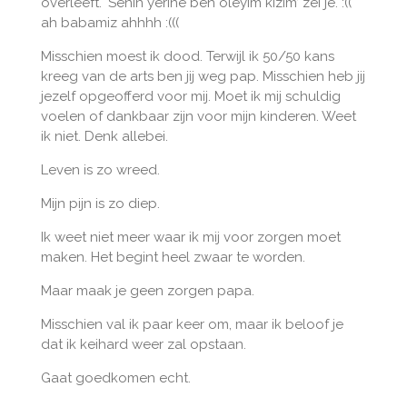
overleeft. ‘Senin yerine ben öleyim kızım’ zei je. :((
ah babamiz ahhhh :(((
Misschien moest ik dood. Terwijl ik 50/50 kans
kreeg van de arts ben jij weg pap. Misschien heb jij
jezelf opgeofferd voor mij. Moet ik mij schuldig
voelen of dankbaar zijn voor mijn kinderen. Weet
ik niet. Denk allebei.
Leven is zo wreed.
Mijn pijn is zo diep.
Ik weet niet meer waar ik mij voor zorgen moet
maken. Het begint heel zwaar te worden.
Maar maak je geen zorgen papa.
Misschien val ik paar keer om, maar ik beloof je
dat ik keihard weer zal opstaan.
Gaat goedkomen echt.