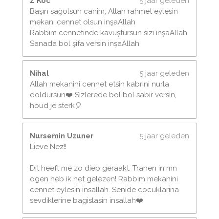
Z Koc
5 jaar geleden
Başın sağolsun canim, Allah rahmet eylesin
mekanı cennet olsun inşaAllah
Rabbim cennetinde kavuştursun sizi inşaAllah
Sanada bol şifa versin inşaAllah
Nihal
5 jaar geleden
Allah mekanini cennet etsin kabrini nurla
doldursun❤️ Sizlerede bol bol sabir versin,
houd je sterk🎈
Nursemin Uzuner
5 jaar geleden
Lieve Nez!!
Dit heeft me zo diep geraakt. Tranen in mn
ogen heb ik het gelezen! Rabbim mekanini
cennet eylesin insallah. Senide cocuklarina
sevdiklerine bagislasin insallah❤️