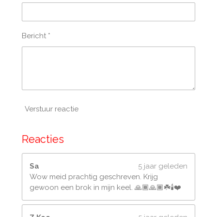
9
4
1
Bericht *
1
7
6
4
7
0
5
Verstuur reactie
9
s
t
Reacties
e
r
Sa
5 jaar geleden
r
Wow meid prachtig geschreven. Krijg
e
gewoon een brok in mijn keel. 🙏🏾🙏🏾☘️🕯❤️
n